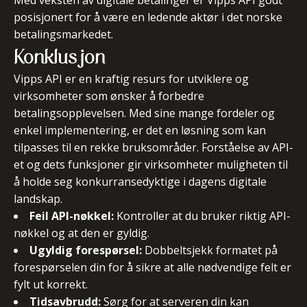
Med veksten av digitale betalinger er Vipps API godt
posisjonert for å være en ledende aktør i det norske
betalingsmarkedet.
Konklusjon
Vipps API er en kraftig resurs for utviklere og
virksomheter som ønsker å forbedre
betalingsopplevelsen. Med sine mange fordeler og
enkel implementering, er det en løsning som kan
tilpasses til en rekke bruksområder. Forståelse av API-
et og dets funksjoner gir virksomheter muligheten til
å holde seg konkurransedyktige i dagens digitale
landskap.
Feil API-nøkkel:
Kontroller at du bruker riktig API-
nøkkel og at den er gyldig.
Ugyldig forespørsel:
Dobbeltsjekk formatet på
forespørselen din for å sikre at alle nødvendige felt er
fylt ut korrekt.
Tidsavbrudd:
Sørg for at serveren din kan