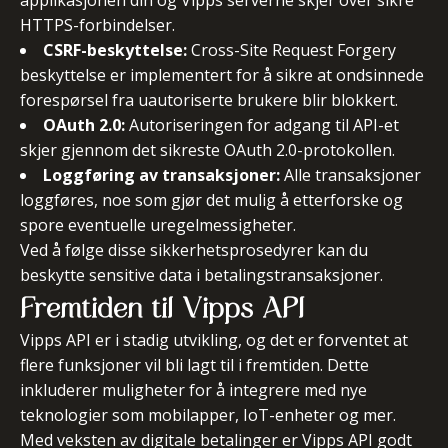
applikasjonen din og Vipps serverne skjer over sikre
HTTPS-forbindelser.
CSRF-beskyttelse:
Cross-Site Request Forgery
beskyttelse er implementert for å sikre at ondsinnede
forespørsel fra uautoriserte brukere blir blokkert.
OAuth 2.0:
Autoriseringen for adgang til API-et
skjer gjennom det sikreste OAuth 2.0-protokollen.
Loggføring av transaksjoner:
Alle transaksjoner
loggføres, noe som gjør det mulig å etterforske og
spore eventuelle uregelmessigheter.
Ved å følge disse sikkerhetsprosedyrer kan du
beskytte sensitive data i betalingstransaksjoner.
Fremtiden til Vipps API
Vipps API er i stadig utvikling, og det er forventet at
flere funksjoner vil bli lagt til i fremtiden. Dette
inkluderer muligheter for å integrere med nye
teknologier som mobilapper, IoT-enheter og mer.
Med veksten av digitale betalinger er Vipps API godt