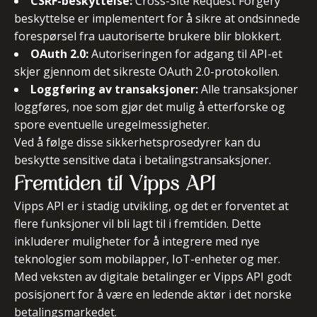
CSRF-beskyttelse:
Cross-Site Request Forgery
beskyttelse er implementert for å sikre at ondsinnede
forespørsel fra uautoriserte brukere blir blokkert.
OAuth 2.0:
Autoriseringen for adgang til API-et
skjer gjennom det sikreste OAuth 2.0-protokollen.
Loggføring av transaksjoner:
Alle transaksjoner
loggføres, noe som gjør det mulig å etterforske og
spore eventuelle uregelmessigheter.
Ved å følge disse sikkerhetsprosedyrer kan du
beskytte sensitive data i betalingstransaksjoner.
Fremtiden til Vipps API
Vipps API er i stadig utvikling, og det er forventet at
flere funksjoner vil bli lagt til i fremtiden. Dette
inkluderer muligheter for å integrere med nye
teknologier som mobilapper, IoT-enheter og mer.
Med veksten av digitale betalinger er Vipps API godt
posisjonert for å være en ledende aktør i det norske
betalingsmarkedet.