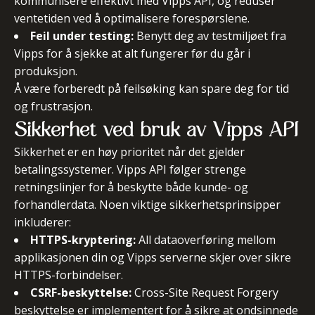
kommunisere effektivt med Vipps API, og reduser
ventetiden ved å optimalisere forespørslene.
Feil under testing:
Benytt deg av testmiljøet fra
Vipps for å sjekke at alt fungerer før du går i
produksjon.
Å være forberedt på feilsøking kan spare deg for tid
og frustrasjon.
Sikkerhet ved bruk av Vipps API
Sikkerhet er en høy prioritet når det gjelder
betalingssystemer. Vipps API følger strenge
retningslinjer for å beskytte både kunde- og
forhandlerdata. Noen viktige sikkerhetsprinsipper
inkluderer:
HTTPS-kryptering:
All dataoverføring mellom
applikasjonen din og Vipps serverne skjer over sikre
HTTPS-forbindelser.
CSRF-beskyttelse:
Cross-Site Request Forgery
beskyttelse er implementert for å sikre at ondsinnede