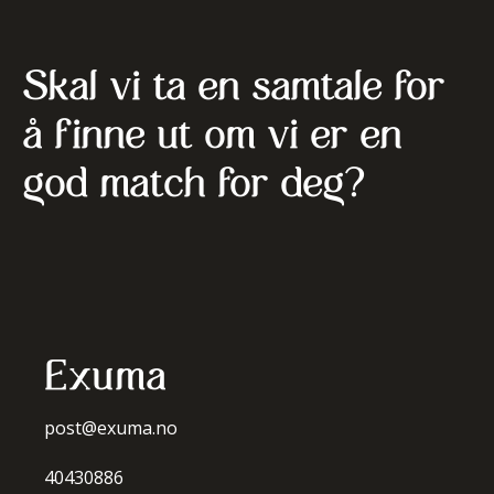
Skal vi ta en samtale for
å finne ut om vi er en
god match for deg?
Exuma
post@exuma.no
40430886